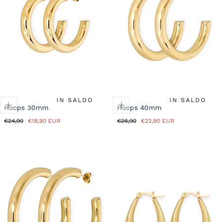
IN SALDO
IN SALDO
Hoops 30mm
Hoops 40mm
Prezzo
Prezzo
Prezzo
Prezzo
€24,90
€18,90 EUR
€26,90
€22,90 EUR
normale
in
normale
in
saldo
saldo