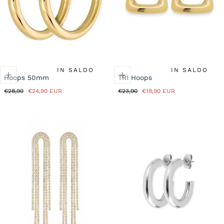
IN SALDO
IN SALDO
Hoops 50mm
TRI Hoops
Prezzo
Prezzo
Prezzo
Prezzo
€28,90
€24,90 EUR
€23,90
€18,90 EUR
normale
in
normale
in
saldo
saldo