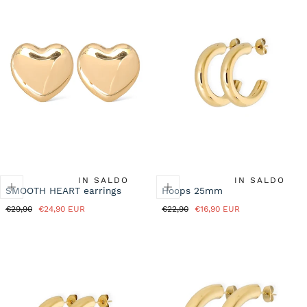
IN SALDO
IN SALDO
SMOOTH HEART earrings
Hoops 25mm
Prezzo
Prezzo
Prezzo
Prezzo
€29,90
€24,90 EUR
€22,90
€16,90 EUR
normale
in
normale
in
saldo
saldo