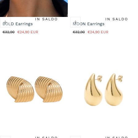
IN SALDO
IN SALDO
BOLD Earrings
MOON Earrings
Prezzo
Prezzo
Prezzo
Prezzo
€32,90
€24,90 EUR
€32,90
€24,90 EUR
normale
in
normale
in
saldo
saldo