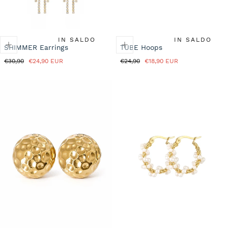
IN SALDO
IN SALDO
SHIMMER Earrings
TUBE Hoops
Prezzo
Prezzo
Prezzo
Prezzo
€30,90
€24,90 EUR
€24,90
€18,90 EUR
normale
in
normale
in
saldo
saldo