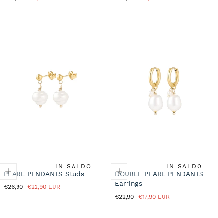
normale
in
normale
in
saldo
saldo
IN SALDO
IN SALDO
PEARL PENDANTS Studs
DOUBLE PEARL PENDANTS
Earrings
Prezzo
Prezzo
€26,90
€22,90 EUR
normale
in
Prezzo
Prezzo
€22,90
€17,90 EUR
saldo
normale
in
saldo