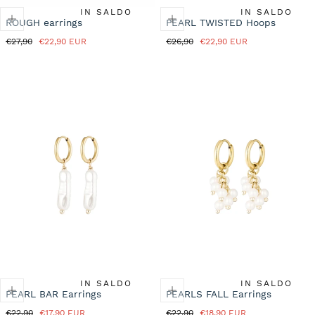
IN SALDO
IN SALDO
ROUGH earrings
PEARL TWISTED Hoops
Prezzo
Prezzo
Prezzo
Prezzo
€27,90
€22,90 EUR
€26,90
€22,90 EUR
normale
in
normale
in
saldo
saldo
IN SALDO
IN SALDO
PEARL BAR Earrings
PEARLS FALL Earrings
Prezzo
Prezzo
Prezzo
Prezzo
€22,90
€17,90 EUR
€22,90
€18,90 EUR