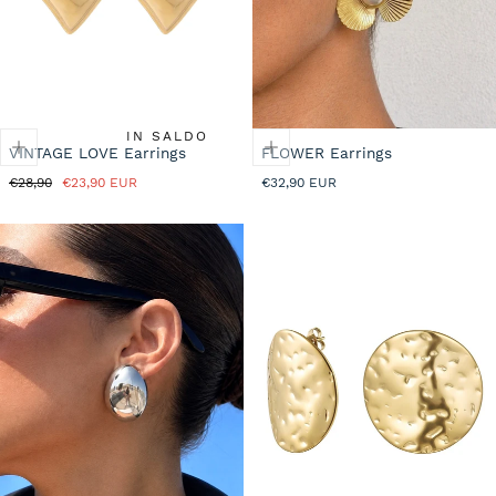
I
O
N
IN SALDO
VINTAGE LOVE Earrings
FLOWER Earrings
:
Prezzo
Prezzo
Prezzo
€28,90
€23,90 EUR
€32,90 EUR
normale
in
normale
saldo