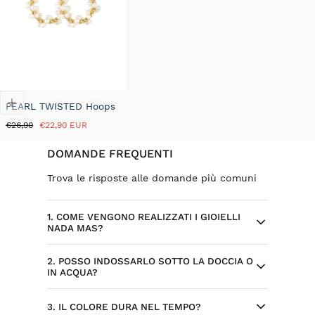
IN SALDO
PEARL TWISTED Hoops
Prezzo
Prezzo
€26,90
€22,90 EUR
normale
in
saldo
DOMANDE FREQUENTI
Trova le risposte alle domande più comuni
1. COME VENGONO REALIZZATI I GIOIELLI
NADA MAS?
2. POSSO INDOSSARLO SOTTO LA DOCCIA O
Ogni gioiello Nada Mas nasce da design
IN ACQUA?
selezionati ed esclusivi, sviluppati per il
brand. Alcuni modelli sono progettati
Sì, l’acciaio inossidabile è resistente
3. IL COLORE DURA NEL TEMPO?
internamente, con attenzione a dettagli,