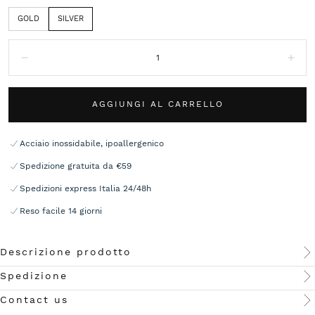
GOLD
SILVER
Quantità:
Diminuisci
Aum
AGGIUNGI AL CARRELLO
Acciaio inossidabile, ipoallergenico
Spedizione gratuita da €59
Spedizioni express Italia 24/48h
Reso facile 14 giorni
Descrizione prodotto
Spedizione
Contact us