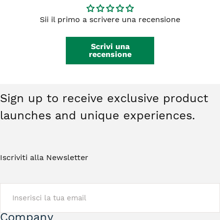
integri, non indossati e restituiti nella
da €59,00.
confezione originale. Gli orecchini non
Sii il primo a scrivere una recensione
rientrano nel diritto di recesso. Ti basterà
contattarci e riceverai tutte le istruzioni.
Scrivi una
recensione
Sign up to receive exclusive product
launches and unique experiences.
Iscriviti alla Newsletter
EMAIL
Company