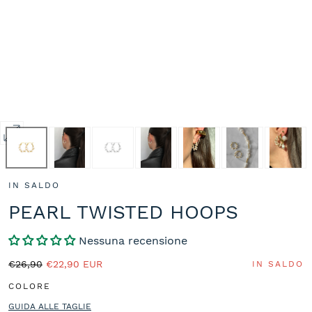
Apri
media
2
IN SALDO
in
modale
PEARL TWISTED HOOPS
Nessuna recensione
Prezzo
Prezzo
€26,90
€22,90 EUR
IN SALDO
normale
in
COLORE
saldo
GUIDA ALLE TAGLIE