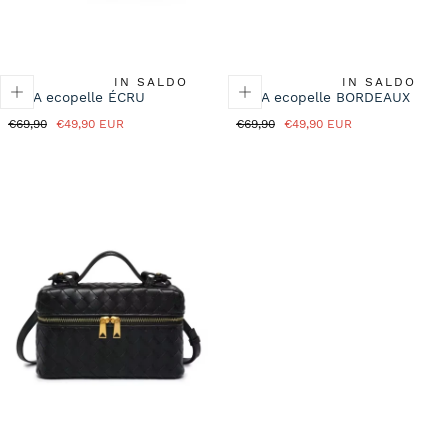
IN SALDO
IN SALDO
KYLA ecopelle ÉCRU
KYLA ecopelle BORDEAUX
Prezzo
Prezzo
Prezzo
Prezzo
€69,90
€49,90 EUR
€69,90
€49,90 EUR
normale
in
normale
in
saldo
saldo