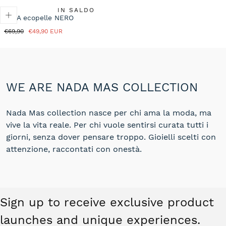
IN SALDO
KYLA ecopelle NERO
Prezzo
Prezzo
€69,90
€49,90 EUR
normale
in
saldo
WE ARE NADA MAS COLLECTION
Nada Mas collection nasce per chi ama la moda, ma
vive la vita reale. Per chi vuole sentirsi curata tutti i
giorni, senza dover pensare troppo. Gioielli scelti con
attenzione, raccontati con onestà.
Sign up to receive exclusive product
launches and unique experiences.