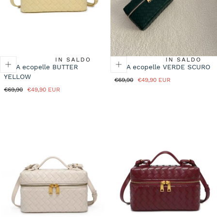
I
O
N
IN SALDO
IN SALDO
KYLA ecopelle BUTTER
KYLA ecopelle VERDE SCURO
:
YELLOW
Prezzo
Prezzo
€69,90
€49,90 EUR
normale
in
Prezzo
Prezzo
€69,90
€49,90 EUR
saldo
normale
in
saldo