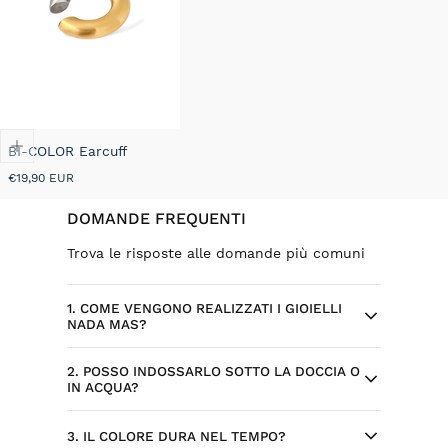
BI-COLOR Earcuff
Prezzo
€19,90 EUR
normale
DOMANDE FREQUENTI
Trova le risposte alle domande più comuni
1. COME VENGONO REALIZZATI I GIOIELLI
NADA MAS?
2. POSSO INDOSSARLO SOTTO LA DOCCIA O
Ogni gioiello Nada Mas nasce da design
IN ACQUA?
selezionati ed esclusivi, sviluppati per il
brand. Alcuni modelli sono progettati
Sì, l’acciaio inossidabile è resistente
3. IL COLORE DURA NEL TEMPO?
internamente, con attenzione a dettagli,