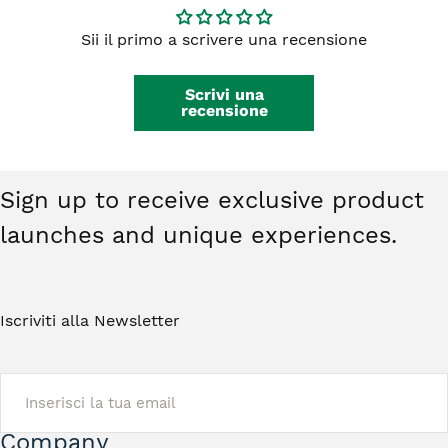
integri, non indossati e restituiti nella
da €59,00.
confezione originale. Gli orecchini non
Sii il primo a scrivere una recensione
rientrano nel diritto di recesso. Ti basterà
contattarci e riceverai tutte le istruzioni.
Scrivi una
recensione
Sign up to receive exclusive product
launches and unique experiences.
Iscriviti alla Newsletter
EMAIL
Company