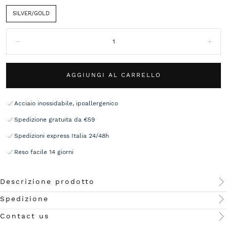
SILVER/GOLD
Quantità:
Diminuisci
Aum
AGGIUNGI AL CARRELLO
Acciaio inossidabile, ipoallergenico
Spedizione gratuita da €59
Spedizioni express Italia 24/48h
Reso facile 14 giorni
Descrizione prodotto
Spedizione
Contact us