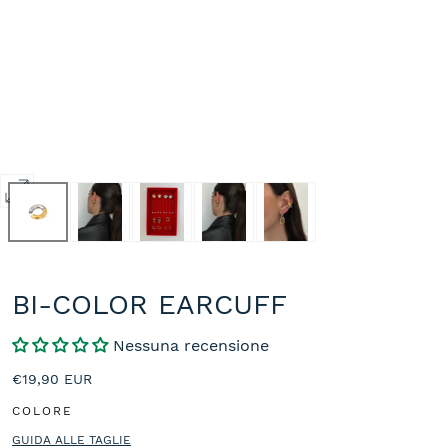
Apri
media
0
in
modale
BI-COLOR EARCUFF
Nessuna recensione
Prezzo
€19,90 EUR
normale
COLORE
GUIDA ALLE TAGLIE