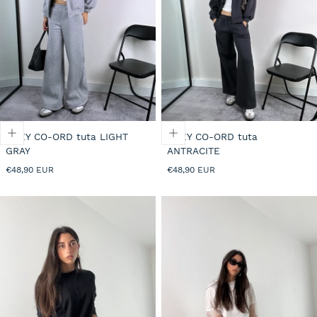
COZY CO-ORD tuta LIGHT
COZY CO-ORD tuta
GRAY
ANTRACITE
Prezzo
Prezzo
€48,90 EUR
€48,90 EUR
normale
normale