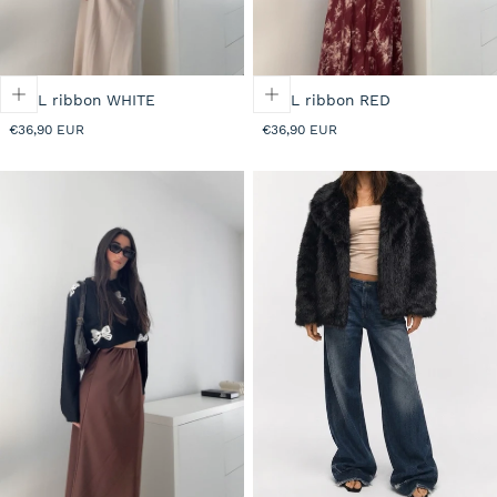
PULL ribbon WHITE
PULL ribbon RED
Prezzo
Prezzo
€36,90 EUR
€36,90 EUR
normale
normale