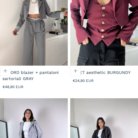
CO-ORD blazer + pantaloni
GILET aesthetic BURGUNDY
sartoriali GRAY
Prezzo
€24,90 EUR
normale
Prezzo
€48,90 EUR
normale