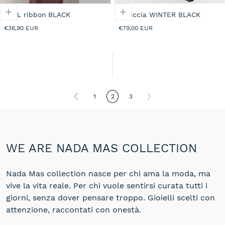
PULL ribbon BLACK
Pelliccia WINTER BLACK
Prezzo
Prezzo
€36,90 EUR
€79,00 EUR
normale
normale
1
2
3
WE ARE NADA MAS COLLECTION
Nada Mas collection nasce per chi ama la moda, ma
vive la vita reale. Per chi vuole sentirsi curata tutti i
giorni, senza dover pensare troppo. Gioielli scelti con
attenzione, raccontati con onestà.