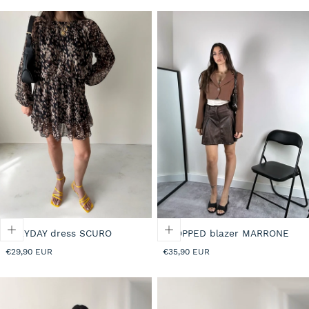
EVRYDAY dress SCURO
CROPPED blazer MARRONE
Prezzo
Prezzo
€29,90 EUR
€35,90 EUR
normale
normale