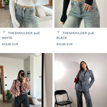
I
O
N
OFFTHESHOULDER pull
OFFTHESHOULDER pull
:
WHITE
BLACK
Prezzo
Prezzo
€22,90 EUR
€22,90 EUR
normale
normale