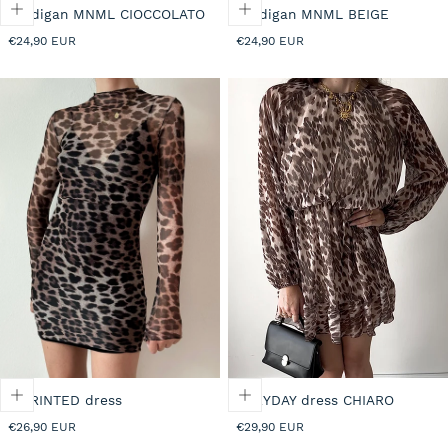
Cardigan MNML CIOCCOLATO
Cardigan MNML BEIGE
Prezzo
Prezzo
€24,90 EUR
€24,90 EUR
normale
normale
L-PRINTED dress
EVRYDAY dress CHIARO
Prezzo
Prezzo
€26,90 EUR
€29,90 EUR
normale
normale