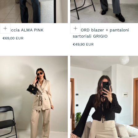
Pelliccia ALMA PINK
CO-ORD blazer + pantaloni
sartoriali GRIGIO
Prezzo
€69,00 EUR
normale
Prezzo
€49,90 EUR
normale