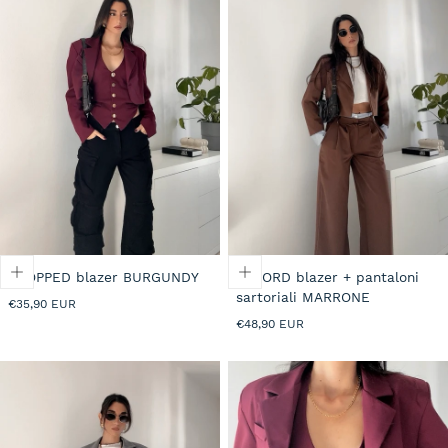
CROPPED blazer BURGUNDY
CO-ORD blazer + pantaloni
sartoriali MARRONE
Prezzo
€35,90 EUR
normale
Prezzo
€48,90 EUR
normale