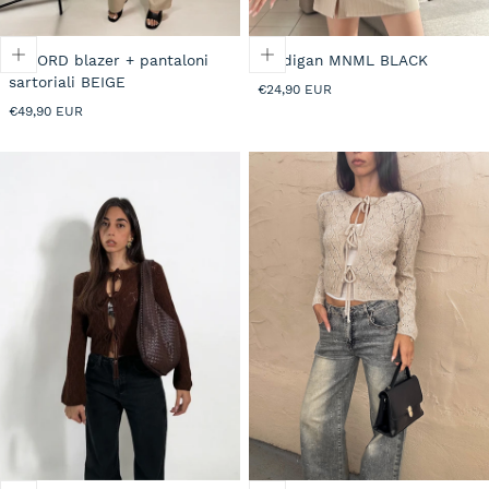
CO-ORD blazer + pantaloni
Cardigan MNML BLACK
sartoriali BEIGE
Prezzo
€24,90 EUR
normale
Prezzo
€49,90 EUR
normale