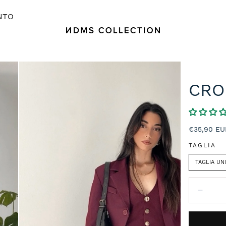
NTO
CRO
Prezzo
€35,90 EU
normale
TAGLIA
TAGLIA UN
Quantità:
Diminu