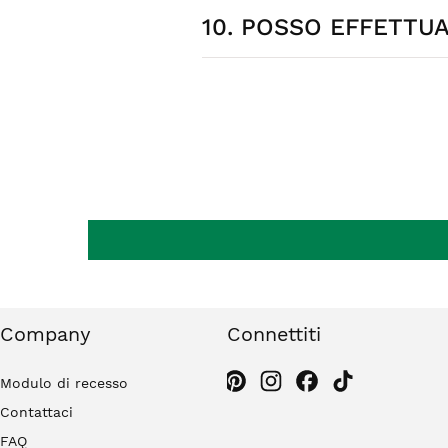
10. POSSO EFFETTU
Consegniamo in 24-48 ore in Italia 
richiesta. I costi di spedizione so
Sì, hai 14 giorni dalla consegna per 
originale. Gli orecchini non rientran
Company
Connettiti
Modulo di recesso
Contattaci
FAQ