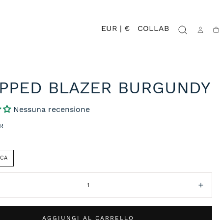
EUR | €
COLLAB
Ca
PPED BLAZER BURGUNDY
Nessuna recensione
R
ICA
isci
Aum
AGGIUNGI AL CARRELLO