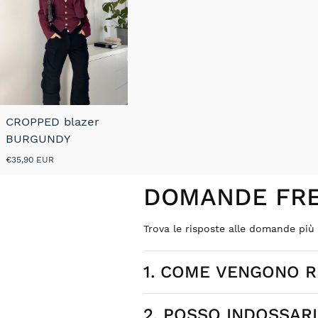
CROPPED blazer
BURGUNDY
Prezzo
€35,90 EUR
normale
DOMANDE FRE
Trova le risposte alle domande pi
1. COME VENGONO RE
2. POSSO INDOSSAR
Ogni gioiello Nada Mas nasce da des