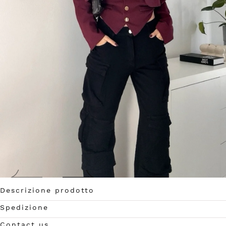
Descrizione prodotto
Apri
Spedizione
media
0
Contact us