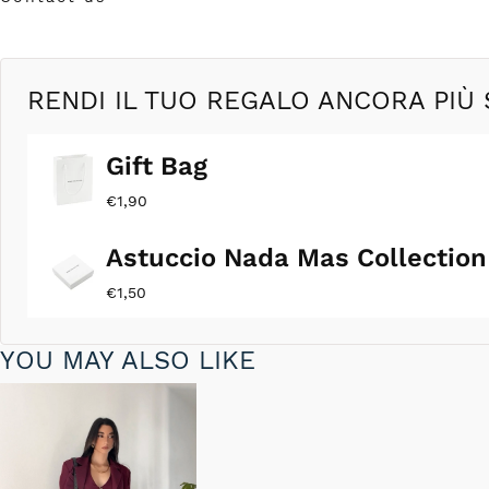
in
modale
RENDI IL TUO REGALO ANCORA PIÙ 
Gift Bag
€1,90
Astuccio Nada Mas Collection
€1,50
YOU MAY ALSO LIKE