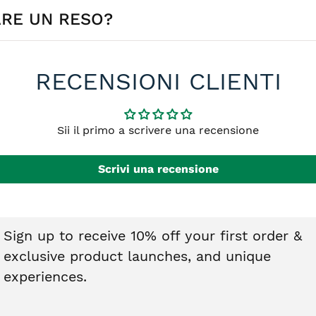
ARE UN RESO?
e in 4-5 giorni lavorativi in Europa. Le tempistiche possono var
no di €4,90 mentre è GRATIS per ordini a partire da €59,00.
effettuare il reso. I gioielli devono essere integri, non indossati
RECENSIONI CLIENTI
o nel diritto di recesso. Ti basterà contattarci e riceverai tutte l
Sii il primo a scrivere una recensione
Scrivi una recensione
Sign up to receive 10% off your first order &
exclusive product launches, and unique
experiences.