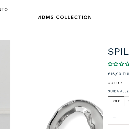
NTO
SPI
Prezzo
€16,90 EU
normale
COLORE
GUIDA ALLE
GOLD
Quantità:
Diminu