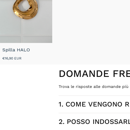
Spilla HALO
Prezzo
€16,90 EUR
normale
DOMANDE FRE
Trova le risposte alle domande pi
1. COME VENGONO RE
2. POSSO INDOSSAR
Ogni gioiello Nada Mas nasce da des
con attenzione a dettagli, stile e qu