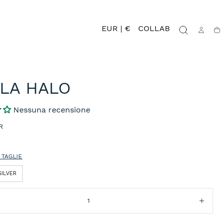
EUR | €
COLLAB
Ca
LLA HALO
Nessuna recensione
R
 TAGLIE
SILVER
isci
Aum