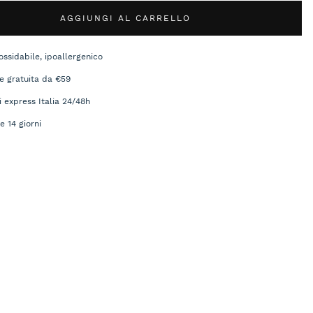
AGGIUNGI AL CARRELLO
ossidabile, ipoallergenico
e gratuita da €59
i express Italia 24/48h
e 14 giorni