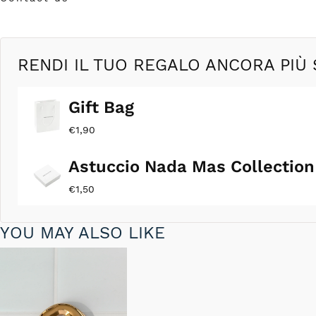
in
modale
RENDI IL TUO REGALO ANCORA PIÙ 
Gift Bag
€1,90
Astuccio Nada Mas Collection
€1,50
YOU MAY ALSO LIKE