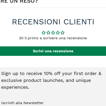
ARE UN RESO?
no di €4,90 mentre è GRATIS per ordini a partire da €59,00.
effettuare il reso. I gioielli devono essere integri, non indossati
RECENSIONI CLIENTI
o nel diritto di recesso. Ti basterà contattarci e riceverai tutte l
Sii il primo a scrivere una recensione
Scrivi una recensione
Sign up to receive 10% off your first order &
exclusive product launches, and unique
experiences.
Iscriviti alla Newsletter