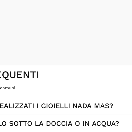
QUENTI
ù comuni
ALIZZATI I GIOIELLI NADA MAS?
LO SOTTO LA DOCCIA O IN ACQUA?
ign selezionati ed esclusivi, sviluppati per il brand. Alcuni mod
alità.