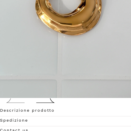
Descrizione prodotto
Apri
Spedizione
media
0
Contact us