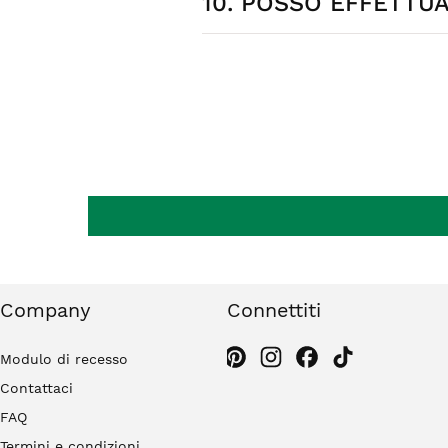
10. POSSO EFFETTU
richiesta. I costi di spedizione so
Sì, hai 14 giorni dalla consegna per 
originale. Gli orecchini non rientran
Company
Connettiti
Modulo di recesso
Contattaci
FAQ
Termini e condizioni