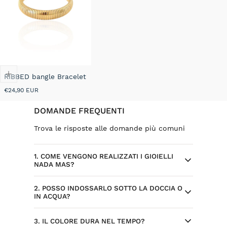
RIBBED bangle Bracelet
Prezzo
€24,90 EUR
normale
DOMANDE FREQUENTI
Trova le risposte alle domande più comuni
1. COME VENGONO REALIZZATI I GIOIELLI
NADA MAS?
2. POSSO INDOSSARLO SOTTO LA DOCCIA O
Ogni gioiello Nada Mas nasce da design
IN ACQUA?
selezionati ed esclusivi, sviluppati per il
brand. Alcuni modelli sono progettati
Sì, l’acciaio inossidabile è resistente
3. IL COLORE DURA NEL TEMPO?
internamente, con attenzione a dettagli,