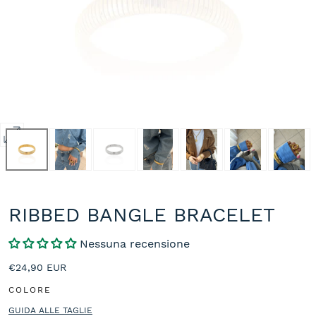
Apri
media
2
in
modale
RIBBED BANGLE BRACELET
Nessuna recensione
Prezzo
€24,90 EUR
normale
COLORE
GUIDA ALLE TAGLIE