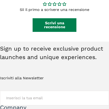
integri, non indossati e restituiti nella
da €59,00.
confezione originale. Gli orecchini non
Sii il primo a scrivere una recensione
rientrano nel diritto di recesso. Ti basterà
contattarci e riceverai tutte le istruzioni.
Scrivi una
recensione
Sign up to receive exclusive product
launches and unique experiences.
Iscriviti alla Newsletter
EMAIL
Company