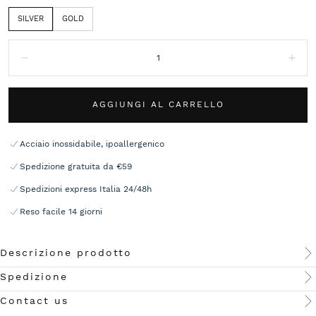
SILVER
GOLD
Quantità:
Diminuisci
Aum
AGGIUNGI AL CARRELLO
Acciaio inossidabile, ipoallergenico
Spedizione gratuita da €59
Spedizioni express Italia 24/48h
Reso facile 14 giorni
Descrizione prodotto
Spedizione
Contact us