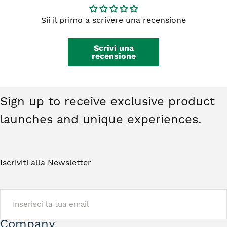
integri, non indossati e restituiti nella
da €59,00.
confezione originale. Gli orecchini non
Sii il primo a scrivere una recensione
rientrano nel diritto di recesso. Ti basterà
contattarci e riceverai tutte le istruzioni.
Scrivi una
recensione
Sign up to receive exclusive product
launches and unique experiences.
Iscriviti alla Newsletter
EMAIL
Company