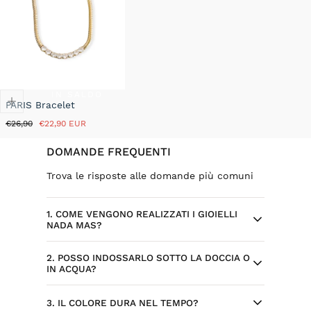
IN SALDO
PARIS Bracelet
Prezzo
Prezzo
€26,90
€22,90 EUR
normale
in
saldo
DOMANDE FREQUENTI
Trova le risposte alle domande più comuni
1. COME VENGONO REALIZZATI I GIOIELLI
NADA MAS?
2. POSSO INDOSSARLO SOTTO LA DOCCIA O
Ogni gioiello Nada Mas nasce da design
IN ACQUA?
selezionati ed esclusivi, sviluppati per il
brand. Alcuni modelli sono progettati
Sì, l’acciaio inossidabile è resistente
3. IL COLORE DURA NEL TEMPO?
internamente, con attenzione a dettagli,