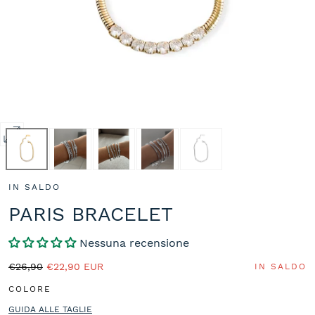
Apri
media
0
IN SALDO
in
modale
PARIS BRACELET
Nessuna recensione
Prezzo
Prezzo
€26,90
€22,90 EUR
IN SALDO
normale
in
COLORE
saldo
GUIDA ALLE TAGLIE