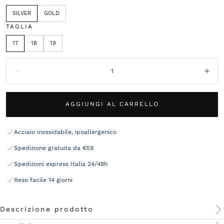
SILVER
GOLD
TAGLIA
17
18
19
Quantità:
Diminuisci
Aum
AGGIUNGI AL CARRELLO
Acciaio inossidabile, ipoallergenico
Spedizione gratuita da €59
Spedizioni express Italia 24/48h
Reso facile 14 giorni
Descrizione prodotto