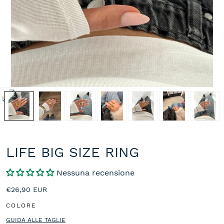
Apri
media
0
in
modale
LIFE BIG SIZE RING
Nessuna recensione
Prezzo
€26,90 EUR
normale
COLORE
GUIDA ALLE TAGLIE