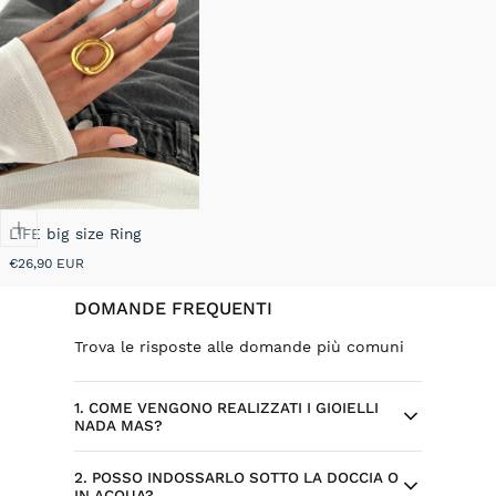
LIFE big size Ring
Prezzo
€26,90 EUR
normale
DOMANDE FREQUENTI
Trova le risposte alle domande più comuni
1. COME VENGONO REALIZZATI I GIOIELLI
NADA MAS?
2. POSSO INDOSSARLO SOTTO LA DOCCIA O
Ogni gioiello Nada Mas nasce da design
IN ACQUA?