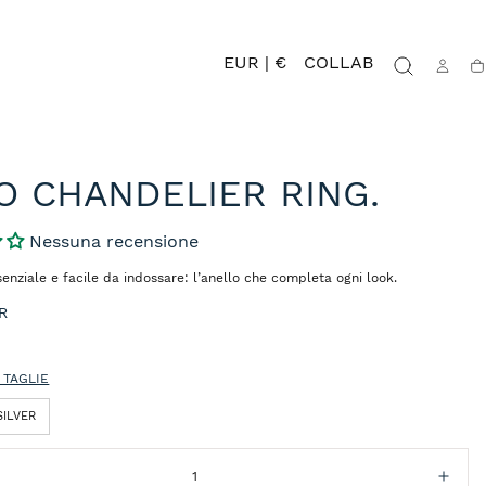
EUR | €
COLLAB
Ca
O CHANDELIER RING.
Nessuna recensione
ssenziale e facile da indossare: l’anello che completa ogni look.
R
 TAGLIE
SILVER
isci
Aum