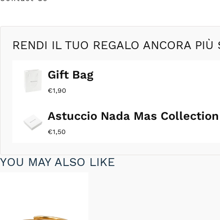
in
modale
RENDI IL TUO REGALO ANCORA PIÙ 
Gift Bag
€1,90
Astuccio Nada Mas Collection
€1,50
YOU MAY ALSO LIKE