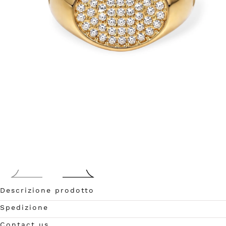
Descrizione prodotto
Apri
Spedizione
media
0
Contact us