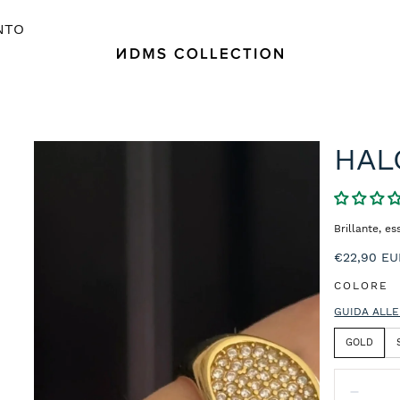
NTO
HAL
Brillante, e
Prezzo
€22,90 EU
normale
COLORE
GUIDA ALLE
GOLD
Quantità:
Diminu