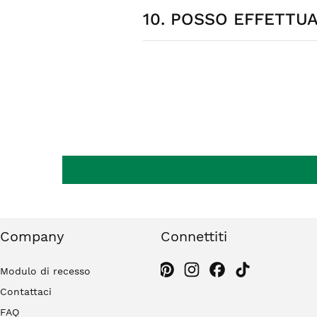
10. POSSO EFFETTU
Consegniamo in 24-48 ore in Italia 
richiesta. I costi di spedizione so
Sì, hai 14 giorni dalla consegna per 
originale. Gli orecchini non rientran
Company
Connettiti
Modulo di recesso
Contattaci
FAQ