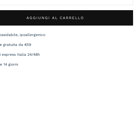
AGGIUNGI AL CARRELLO
ossidabile, ipoallergenico
e gratuita da €59
i express Italia 24/48h
e 14 giorni