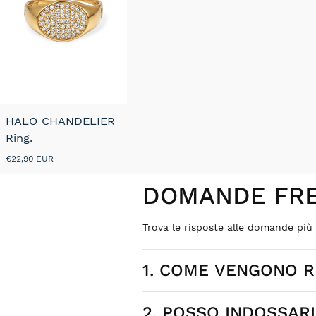
HALO CHANDELIER
Ring.
Prezzo
€22,90 EUR
normale
DOMANDE FRE
Trova le risposte alle domande pi
1. COME VENGONO RE
2. POSSO INDOSSAR
Ogni gioiello Nada Mas nasce da des