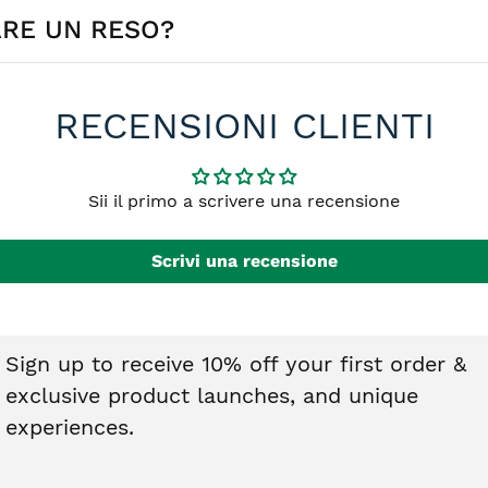
ARE UN RESO?
e in 4-5 giorni lavorativi in Europa. Le tempistiche possono var
no di €4,90 mentre è GRATIS per ordini a partire da €59,00.
effettuare il reso. I gioielli devono essere integri, non indossati
RECENSIONI CLIENTI
o nel diritto di recesso. Ti basterà contattarci e riceverai tutte l
Sii il primo a scrivere una recensione
Scrivi una recensione
Sign up to receive 10% off your first order &
exclusive product launches, and unique
experiences.