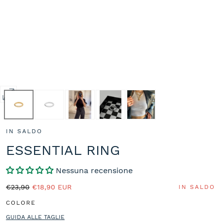
Apri
media
1
IN SALDO
in
modale
ESSENTIAL RING
Nessuna recensione
Prezzo
Prezzo
€23,90
€18,90 EUR
IN SALDO
normale
in
COLORE
saldo
GUIDA ALLE TAGLIE