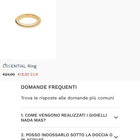
IN SALDO
ESSENTIAL Ring
Prezzo
Prezzo
€23,90
€18,90 EUR
normale
in
saldo
DOMANDE FREQUENTI
Trova le risposte alle domande più comuni
1. COME VENGONO REALIZZATI I GIOIELLI
NADA MAS?
2. POSSO INDOSSARLO SOTTO LA DOCCIA O
Ogni gioiello Nada Mas nasce da design
IN ACQUA?