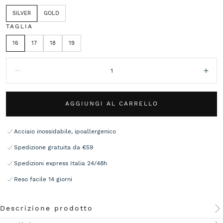
SILVER
GOLD
TAGLIA
16
17
18
19
Quantità:
Diminuisci
Aum
AGGIUNGI AL CARRELLO
Acciaio inossidabile, ipoallergenico
Spedizione gratuita da €59
Spedizioni express Italia 24/48h
Reso facile 14 giorni
Descrizione prodotto