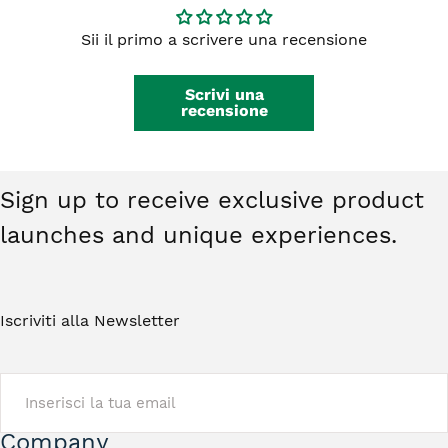
integri, non indossati e restituiti nella
da €59,00.
confezione originale. Gli orecchini non
Sii il primo a scrivere una recensione
rientrano nel diritto di recesso. Ti basterà
contattarci e riceverai tutte le istruzioni.
Scrivi una
recensione
Sign up to receive exclusive product
launches and unique experiences.
Iscriviti alla Newsletter
EMAIL
Company