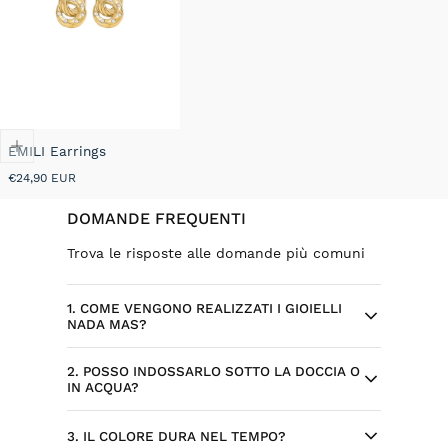
EMILI Earrings
Prezzo
€24,90 EUR
normale
DOMANDE FREQUENTI
Trova le risposte alle domande più comuni
1. COME VENGONO REALIZZATI I GIOIELLI
NADA MAS?
2. POSSO INDOSSARLO SOTTO LA DOCCIA O
Ogni gioiello Nada Mas nasce da design
IN ACQUA?
selezionati ed esclusivi, sviluppati per il
brand. Alcuni modelli sono progettati
Sì, l’acciaio inossidabile è resistente
3. IL COLORE DURA NEL TEMPO?
internamente, con attenzione a dettagli,