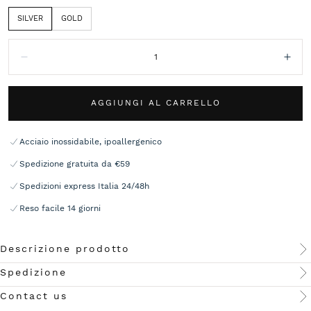
SILVER
GOLD
Quantità:
Diminuisci
Aum
AGGIUNGI AL CARRELLO
Acciaio inossidabile, ipoallergenico
Spedizione gratuita da €59
Spedizioni express Italia 24/48h
Reso facile 14 giorni
Descrizione prodotto
Spedizione
Contact us