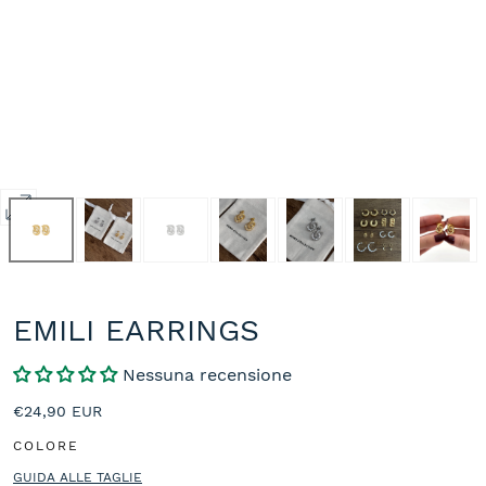
Apri
media
2
in
modale
EMILI EARRINGS
Nessuna recensione
Prezzo
€24,90 EUR
normale
COLORE
GUIDA ALLE TAGLIE