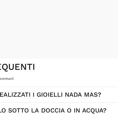
QUENTI
ù comuni
ALIZZATI I GIOIELLI NADA MAS?
LO SOTTO LA DOCCIA O IN ACQUA?
ign selezionati ed esclusivi, sviluppati per il brand. Alcuni mod
alità.