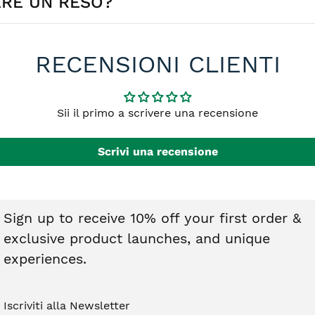
ARE UN RESO?
no di €4,90 mentre è GRATIS per ordini a partire da €59,00.
effettuare il reso. I gioielli devono essere integri, non indossati
RECENSIONI CLIENTI
o nel diritto di recesso. Ti basterà contattarci e riceverai tutte l
Sii il primo a scrivere una recensione
Scrivi una recensione
Sign up to receive 10% off your first order &
exclusive product launches, and unique
experiences.
Iscriviti alla Newsletter