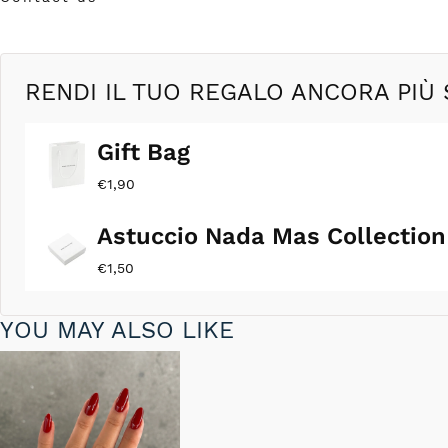
in
modale
RENDI IL TUO REGALO ANCORA PIÙ 
Gift Bag
€1,90
Astuccio Nada Mas Collection
€1,50
YOU MAY ALSO LIKE