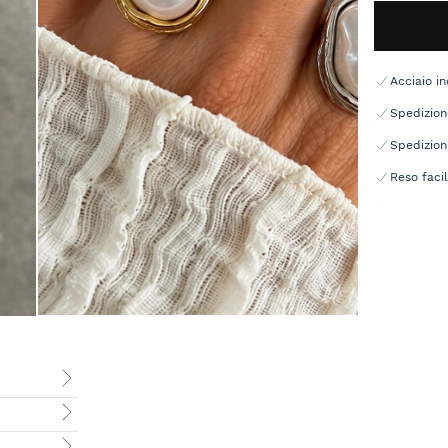
Acciaio in
Spedizion
Spedizion
Reso facil