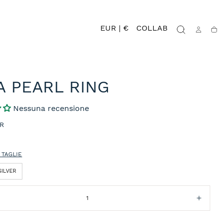
EUR | €
COLLAB
Ca
A PEARL RING
Nessuna recensione
UR
 TAGLIE
SILVER
isci
Aum