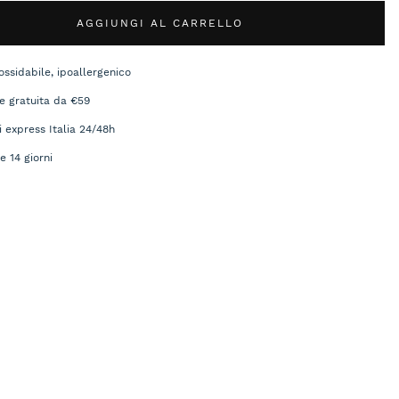
AGGIUNGI AL CARRELLO
ossidabile, ipoallergenico
e gratuita da €59
i express Italia 24/48h
e 14 giorni