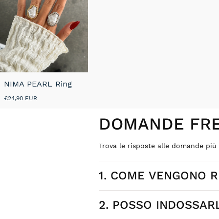
NIMA PEARL Ring
Prezzo
€24,90 EUR
normale
DOMANDE FRE
Trova le risposte alle domande pi
1. COME VENGONO RE
2. POSSO INDOSSAR
Ogni gioiello Nada Mas nasce da des
con attenzione a dettagli, stile e qu