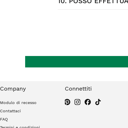
10. POSSO EFFETTU
richiesta. I costi di spedizione so
Sì, hai 14 giorni dalla consegna per 
originale. Gli orecchini non rientran
Company
Connettiti
Modulo di recesso
Contattaci
FAQ
Termini e condizioni