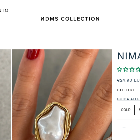
NTO
NIM
Prezzo
€24,90 E
normale
COLORE
GUIDA ALLE
GOLD
Quantità:
Diminu