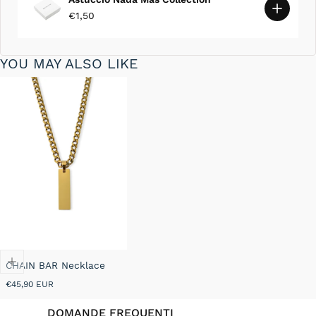
€1,50
YOU MAY ALSO LIKE
CHAIN BAR Necklace
Prezzo
€45,90 EUR
normale
DOMANDE FREQUENTI