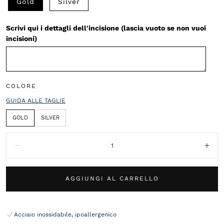
Gold
Silver
Scrivi qui i dettagli dell'incisione (lascia vuoto se non vuoi
incisioni)
COLORE
GUIDA ALLE TAGLIE
GOLD
SILVER
Quantità:
Diminuisci
Aum
AGGIUNGI AL CARRELLO
Acciaio inossidabile, ipoallergenico