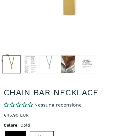
Apri
media
0
in
modale
CHAIN BAR NECKLACE
Nessuna recensione
Prezzo
€45,90 EUR
normale
Colore
Gold