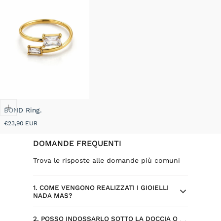
BOND Ring.
Prezzo
€23,90 EUR
normale
DOMANDE FREQUENTI
Trova le risposte alle domande più comuni
1. COME VENGONO REALIZZATI I GIOIELLI
NADA MAS?
2. POSSO INDOSSARLO SOTTO LA DOCCIA O
Ogni gioiello Nada Mas nasce da design