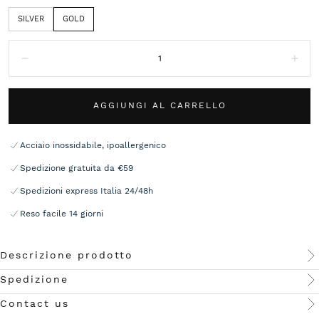
SILVER
GOLD
Quantità:
Diminuisci
Aum
AGGIUNGI AL CARRELLO
Acciaio inossidabile, ipoallergenico
Spedizione gratuita da €59
Spedizioni express Italia 24/48h
Reso facile 14 giorni
Descrizione prodotto
Spedizione
Contact us