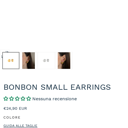
Apri
media
0
in
modale
BONBON SMALL EARRINGS
Nessuna recensione
Prezzo
€24,90 EUR
normale
COLORE
GUIDA ALLE TAGLIE