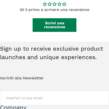
integri, non indossati e restituiti nella
da €59,00.
confezione originale. Gli orecchini non
Sii il primo a scrivere una recensione
rientrano nel diritto di recesso. Ti basterà
contattarci e riceverai tutte le istruzioni.
Scrivi una
recensione
Sign up to receive exclusive product
launches and unique experiences.
Iscriviti alla Newsletter
EMAIL
Company