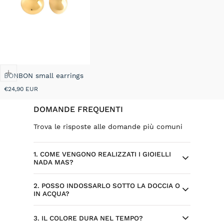
BONBON small earrings
Prezzo
€24,90 EUR
normale
DOMANDE FREQUENTI
Trova le risposte alle domande più comuni
1. COME VENGONO REALIZZATI I GIOIELLI
NADA MAS?
2. POSSO INDOSSARLO SOTTO LA DOCCIA O
Ogni gioiello Nada Mas nasce da design
IN ACQUA?
selezionati ed esclusivi, sviluppati per il
brand. Alcuni modelli sono progettati
Sì, l’acciaio inossidabile è resistente
3. IL COLORE DURA NEL TEMPO?
internamente, con attenzione a dettagli,