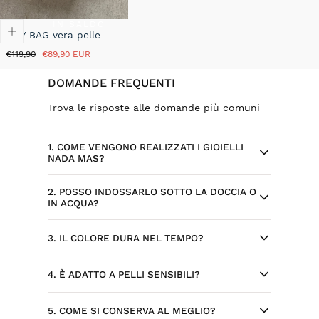
IN SALDO
AMY BAG vera pelle
Prezzo
Prezzo
€119,90
€89,90 EUR
normale
in
saldo
DOMANDE FREQUENTI
Trova le risposte alle domande più comuni
1. COME VENGONO REALIZZATI I GIOIELLI
NADA MAS?
2. POSSO INDOSSARLO SOTTO LA DOCCIA O
Ogni gioiello Nada Mas nasce da design
IN ACQUA?
selezionati ed esclusivi, sviluppati per il
brand. Alcuni modelli sono progettati
Sì, l’acciaio inossidabile è resistente
3. IL COLORE DURA NEL TEMPO?
internamente, con attenzione a dettagli,
all’acqua e all’uso quotidiano. Per
stile e qualità.
preservare al meglio la placcatura,
Sì, la placcatura è realizzata per durare nel
4. È ADATTO A PELLI SENSIBILI?
consigliamo di evitare un contatto
tempo se trattata con cura. Evitando agenti
frequente con acqua, profumi e detergenti.
chimici e usura eccessiva, il gioiello
Sì, l'acciaio inossidabile è ipoallergenico,
5. COME SI CONSERVA AL MEGLIO?