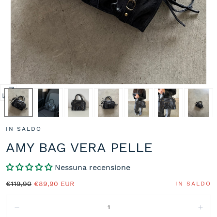
Apri
media
0
IN SALDO
in
modale
AMY BAG VERA PELLE
Nessuna recensione
Prezzo
Prezzo
€119,90
€89,90 EUR
IN SALDO
normale
in
Quantità:
saldo
Diminuisci
Aum